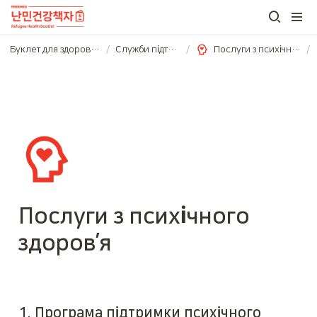
Буклет для здоров’я біженців (우크라이나어)
/
Служби підтримки
/
Послуги з психічного здоров’я
/
Послуги з психічного 
здоров’я
1. Програма підтримки психічного 