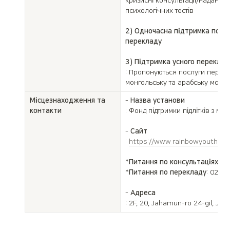
кризисні консультації/надання 
психологічних тестів

2) Одночасна підтримка психо
перекладу
3) Підтримка усного переклад
: Пропонуються послуги перекла
монгольську та арабську мови (
Місцезнаходження та 
- 
Назва установи
контакти
: Фонд підтримки підлітків з міг
- 
Сайт
: 
https://www.rainbowyouth.or.k
*
Питання по консультаціях
: 0
*
Питання по перекладу
: 02-6
- 
Адреса
: 2F, 20, Jahamun-ro 24-gil, Jo