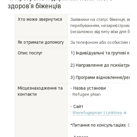
здоров’я біженців
Хто може звернутися
Заявники на статус біженця, визна
перебуванням, незареєстровані мі
(незалежно від типу візи для біжен
Як отримати допомогу
За телефоном або особистим візи
Опис послуг
1) Індивідуальні та групові конс
2) Направлення до психіатрични
3) Програми відновлення/релакс
Місцезнаходження та 
- 
Назва установи
контакти
: Refugee pNan

- 
Сайт
: 
therefugepnan | Linktree
*
Питання по консультаціях
: 02-