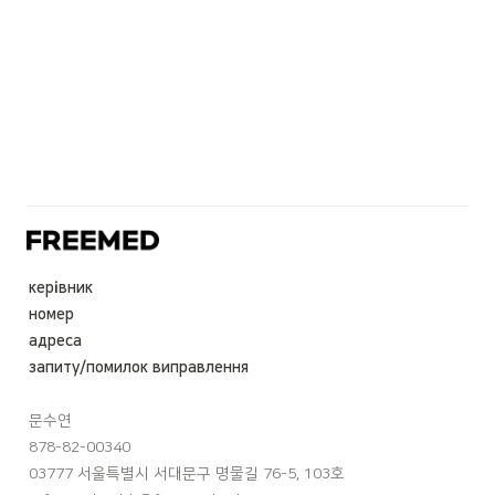
керівник
номер
адреса
запиту/помилок виправлення
문수연
878-82-00340
03777 서울특별시 서대문구 명물길 76-5, 103호