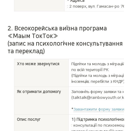
- 
Адреса
: 2 поверх, вул. Гамасан-ро 76, 
2. Всеокорейська виїзна програма 
«Маым ТокТок» 

(запис на психологічне консультування 
та переклад)
Хто може звернутися
Підлітки та молодь з міграційни
по всій території РК

(Підлітки та молодь з міграційни
іноземців; перебігли з КНДР)
Як отримати допомогу
Заповніть форму заявки та над
(talktalk@rainbowyouth.or.kr)

*
Завантажити форму заявки
Опис послуг
1) Підтримка психологічного 
: консультації по психоемоційно