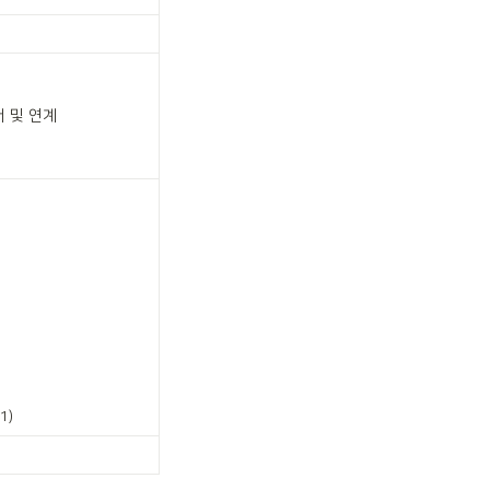
 및 연계

1)