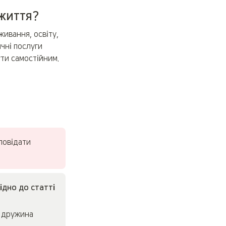
 життя?
ивання, освіту, 
ні послуги 
ти самостійним. 
повідати
дно до статті 
 дружина 