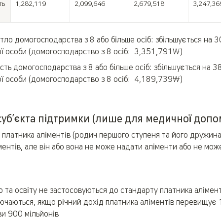
ь

1,282,119
2,099,646
2,679,518
3,247,36
тло домогосподарства з 8 або більше осіб: збільшується на 
ї особи (домогосподарство з 8 осіб:  3,351,791￦)
сть домогосподарства з 8 або більше осіб: збільшується на 
ї особи (домогосподарство з 8 осіб:  4,189,739￦)
суб’єкта підтримки (лише для медичної допо
 платника аліментів (родич першого ступеня та його дружина/ч
ментів, але він або вона не може надати аліменти або не мож
о та освіту не застосовуються до стандарту платника аліментів
чаються, якщо річний дохід платника аліментів перевищує 
ви 900 мільйонів