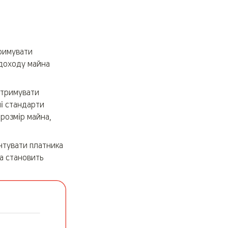
римувати 
доходу майна 
тримувати 
 стандарти 
розмір майна, 
тувати платника 
а становить 