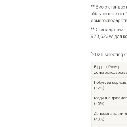
** Вибір стандарт
збільшення в осо
домогосподарства
** Стандартний се
923,623￦ для кож
[2026 selecting st
Відділ / Розмір 
домогосподарств
Побутова користь

(32%)
Медична допомога
(40%)
Допомога на житл
(48%)