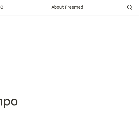
AQ
About Freemed
ро 