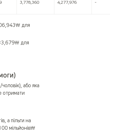
9
3,778,360
4,277,976
-
306,943￦ для 
383,679￦ для 
моги)
оловік), або яка 
е отримати 
, а пільги на 
100 мільйонів￦ 