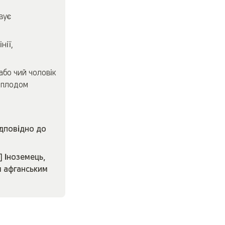
вує 
ії, 
бо чий чоловік 
 плодом 
дповідно до 
 Іноземець, 
 афганським 