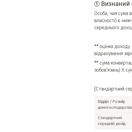
① Визнаний 
Особа, чия сума 
власності) є ниж
середнього дохо
** оцінка доходу
відрахування зар
** сума конвертац
зобов’язань) X су
[Стандартний сер
Відділ / Розмір 
домогосподарств
Стандартний 
середній дохід