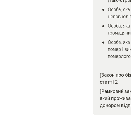
(також гро
•
Особа, яка
неповноліт
•
Особа, яка
громадянин
•
Особа, яка
помер і ви
померлого
[Закон про бі
статті 2
[Рамковий зак
який проживає
донором відп