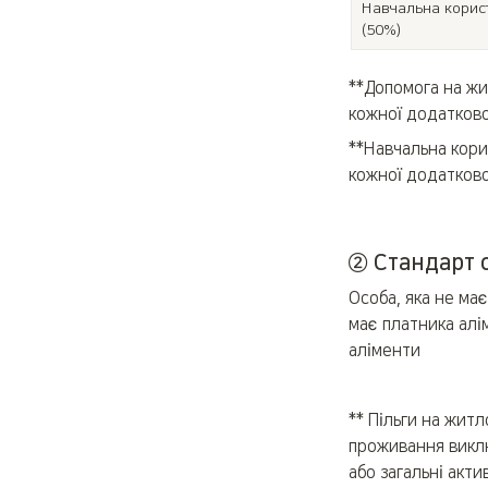
Навчальна корист
(50%)
**Допомога на жи
кожної додатково
**Навчальна кори
кожної додатково
② Стандарт 
Особа, яка не має
має платника алі
аліменти
** Пільги на житл
проживання виклю
або загальні акти