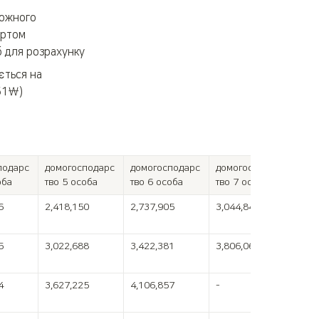
ожного 
ртом 
б для розрахунку
ься на  
51￦)
подарс
домогосподарс
домогосподарс
домогосподарс
оба
тво 5 особа
тво 6 особа
тво 7 особа
6
2,418,150
2,737,905
3,044,848
5
3,022,688
3,422,381
3,806,060
4
3,627,225
4,106,857
-