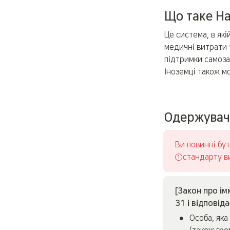
Що таке На
Це система, в які
медичні витрати 
підтримки самоза
Іноземці також м
Одержувач
Ви повинні бу
①стандарту ви
[Закон про ім
31 і відповід
•
Особа, яка