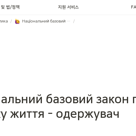
정신건강 서비스
 및 법/정책
지원 서비스
F
тика
/
Національний базовий закон про безпеку життя - одержувач
/
альний базовий закон п
у життя - одержувач