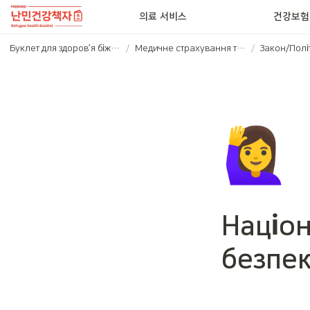
의료 서비스
건강보험
Буклет для здоров’я біженців (우크라이나어)
/
Медичне страхування та Закон/Політика
/
Закон/Полі
🙋‍♀️
Націон
безпек