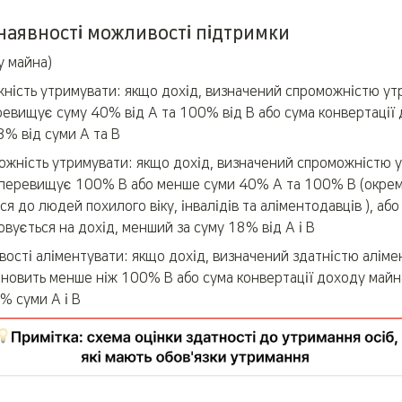
наявності можливості підтримки
у майна)
ність утримувати: якщо дохід, визначений спроможністю ут
ревищує суму 40% від A та 100% від B або сума конвертації 
% від суми A та B
ожність утримувати: якщо дохід, визначений спроможністю у
 перевищує 100% B або менше суми 40% A та 100% B (окремі
я до людей похилого віку, інвалідів та аліментодавців ), або 
вується на дохід, менший за суму 18% від A і B
ості аліментувати: якщо дохід, визначений здатністю алімен
тановить менше ніж 100% B або сума конвертації доходу майн
% суми A і B