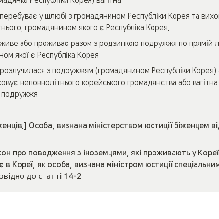
мадянка Республіки Корея) вагітна
 перебуває у шлюбі з громадянином Республіки Корея та вихо
нього, громадянином якого є Республіка Корея.
 живе або проживає разом з родзинкою подружжя по прямій лін
ом якої є Республіка Корея
 розлучилася з подружжям (громадянином Республіки Корея) а
ховує неповнолітнього корейського громадянства або вагітна
 подружжя
женців.] Особа, визнана міністерством юстиції біженцем ві
он про поводження з іноземцями, які проживають у Кореї]
 в Кореї, як особа, визнана міністром юстиції спеціальним
овідно до статті 14-2