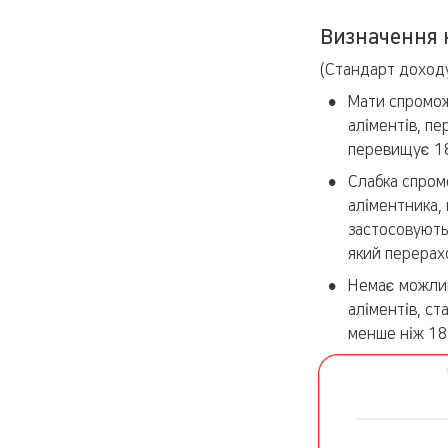
Визначення 
(Стандарт доход
•
Мати спромож
аліментів, пе
перевищує 18
•
Слабка спром
аліментника,
застосовуютьс
який перерахо
•
Немає можлив
аліментів, с
менше ніж 18