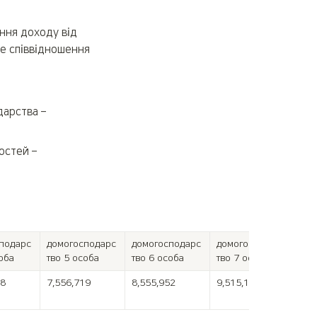
ння доходу від 
е співвідношення 
арства – 
остей – 
подарс
домогосподарс
домогосподарс
домогосподарс
оба
тво 5 особа
тво 6 особа
тво 7 особа
38
7,556,719
8,555,952
9,515,150