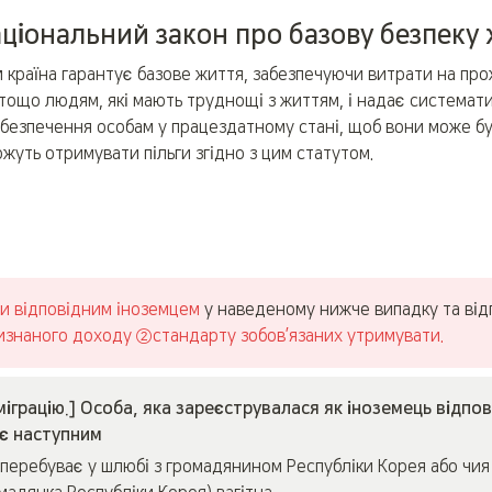
ціональний закон про базову безпеку
й країна гарантує базове життя, забезпечуючи витрати на прож
тощо людям, які мають труднощі з життям, і надає систематич
безпечення особам у працездатному стані, щоб вони може бу
ожуть отримувати пільги згідно з цим статутом.
ти відповідним іноземцем 
у наведеному нижче випадку та від
знаного доходу ②стандарту зобов’язаних утримувати.
міграцію.] Особа, яка зареєструвалася як іноземець відпові
ає наступним
 перебуває у шлюбі з громадянином Республіки Корея або чия