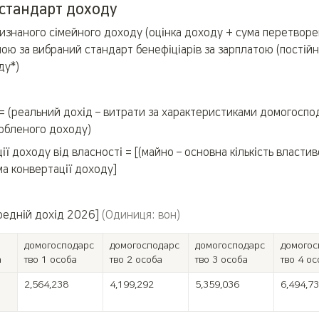
стандарт доходу
визнаного сімейного доходу (оцінка доходу + сума перетворе
чою за вибраний стандарт бенефіціарів за зарплатою (постійн
ду*)
 = (реальний дохід – витрати за характеристиками домогоспод
обленого доходу)
ії доходу від власності = [(майно – основна кількість властив
ма конвертації доходу]
едній дохід 2026] 
(Одиниця: вон) 
домогосподарс
домогосподарс
домогосподарс
домогос
а
тво 1 особа
тво 2 особа
тво 3 особа
тво 4 ос
2,564,238
4,199,292
5,359,036
6,494,7