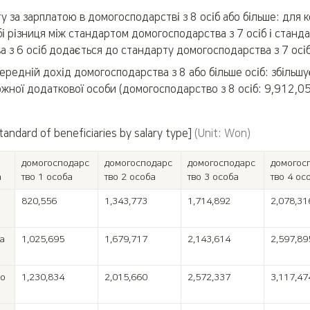
у за зарплатою в домогосподарстві з 8 осіб або більше: для к
бі різниця між стандартом домогосподарства з 7 осіб і станда
 з 6 осіб додається до стандарту домогосподарства з 7 осі
редній дохід домогосподарства з 8 або більше осіб: збільшуєт
ної додаткової особи (домогосподарство з 8 осіб: 9,912,0
andard of beneficiaries by salary type]
 (Unit: Won) 
домогосподарс
домогосподарс
домогосподарс
домогос
а
тво 1 особа
тво 2 особа
тво 3 особа
тво 4 ос
820,556
1,343,773
1,714,892
2,078,31


1,025,695
1,679,717
2,143,614
2,597,89
о

1,230,834
2,015,660
2,572,337
3,117,47