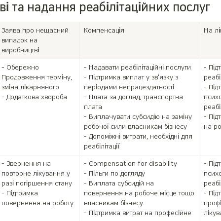
і та надання реабілітаційних послуг
Заява про нещасний 
Компенсація
На лі
випадок на 
виробництві
- Обережно

- Надавати реабілітаційні послуги

- Під
Продовження терміну, 
- Підтримка виплат у зв'язку з 
реабіл
зміна лікарняного

періодами непрацездатності

- Під
- Додаткова хвороба

- Плата за догляд, транспортна 
психо
плата

реабіл
- Виплачувати субсидію на заміну 
- Під
робочої сили власникам бізнесу

на ро
- Допоміжні витрати, необхідні для 
реабілітації
- Звернення на 
- Compensation for disability

- Під
повторне лікування у 
- Пільги по догляду

психо
разі погіршення стану

- Виплата субсидій на 
реабіл
- Підтримка 
повернення на робоче місце тощо 
- Під
повернення на роботу
власникам бізнесу

профі
- Підтримка витрат на професійне 
лікув