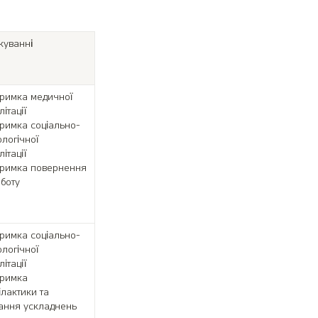
куванні 
тримка медичної 
ітації

тримка соціально-
логічної 
ітації

тримка повернення 
боту
тримка соціально-
логічної 
ітації

тримка 
лактики та 
ання ускладнень 