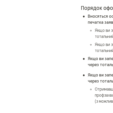
Порядок офо
•
Вносяться ос
печатка заяв
◦
Якщо ви з
тотальний
◦
Якщо ви з
тотальний
•
Якщо ви запе
через тоталь
•
Якщо ви запе
через тоталь
◦
Отримавши
профзахво
(з можлив