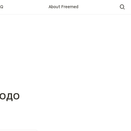
AQ
About Freemed
одо 