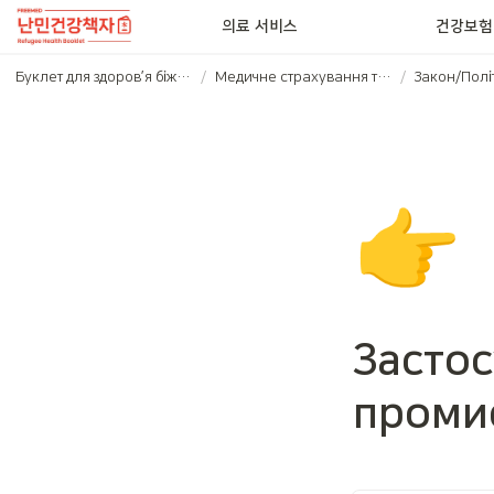
의료 서비스
건강보험
Буклет для здоров’я біженців (우크라이나어)
/
Медичне страхування та Закон/Політика
/
Закон/Полі
👉
Застос
проми