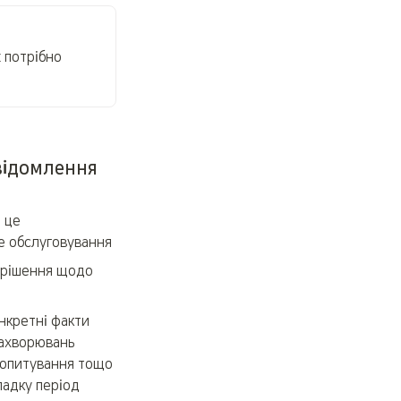
 потрібно 
відомлення 
це 
е обслуговування
 рішення щодо 
кретні факти 
ахворювань 
 опитування тощо 
адку період 