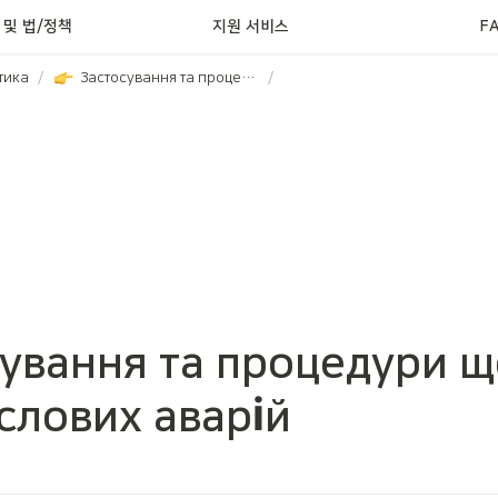
정신건강 서비스
 및 법/정책
지원 서비스
F
тика
/
Застосування та процедури щодо промислових аварій
/
ування та процедури щ
слових аварій