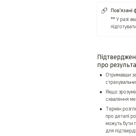
Пов’язані 
** У разі а
підготувати
Підтверджен
про результ
•
Отримавши за
страхувальни
•
Якщо зрозумі
схвалення ме
•
Термін розгл
про деталі р
можуть бути п
для підтвердж