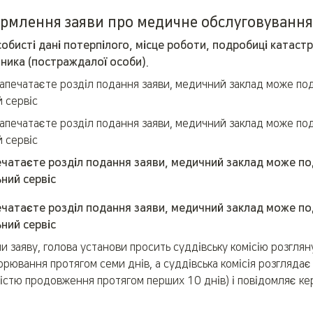
рмлення заяви про медичне обслуговування
обисті дані потерпілого, місце роботи, подробиці катаст
ника (постраждалої особи).
апечатаєте розділ подання заяви, медичний заклад може пода
 сервіс
апечатаєте розділ подання заяви, медичний заклад може пода
 сервіс
чатаєте розділ подання заяви, медичний заклад може под
ний сервіс
чатаєте розділ подання заяви, медичний заклад може под
ний сервіс
 заяву, голова установи просить суддівську комісію розглян
рювання протягом семи днів, а суддівська комісія розглядає 
істю продовження протягом перших 10 днів) і повідомляє кер