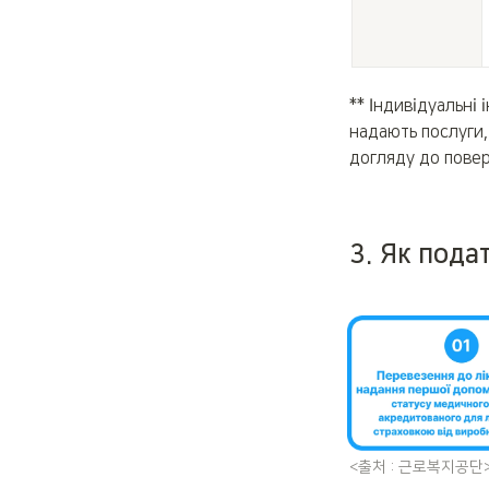
** Індивідуальні 
надають послуги,
догляду до повер
3. Як пода
<출처 : 근로복지공단