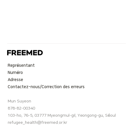
Représentant
Numéro
Adresse
Contactez-nous/Correction des erreurs
Mun Suyeon
878-82-00340
103-ho, 76-5, 03777 Myeongmul-gil, Yeongong-gu, Séoul
refugee_health@freemed.or.kr