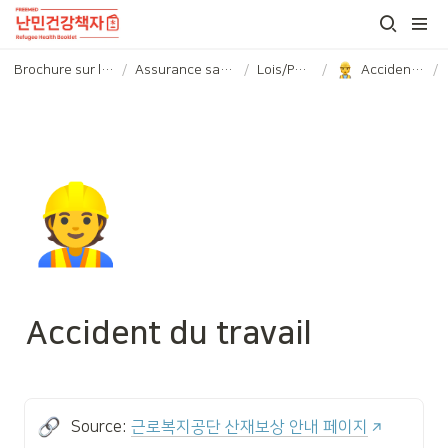
Brochure sur la santé des réfugiés
/
Assurance santé et Lois/Politiques
/
Lois/Politiques
/
Accident du travail
/
👷
Accident du travail
Source: 
근로복지공단 산재보상 안내 페이지