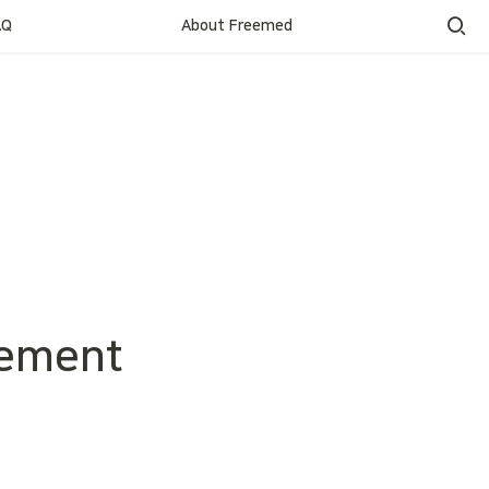
AQ
About Freemed
ement 