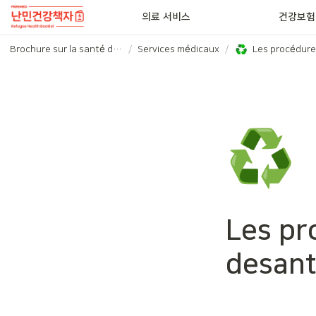
의료 서비스
건강보험
Brochure sur la santé des réfugiés
/
Services médicaux
/
♻️
Les pr
desan