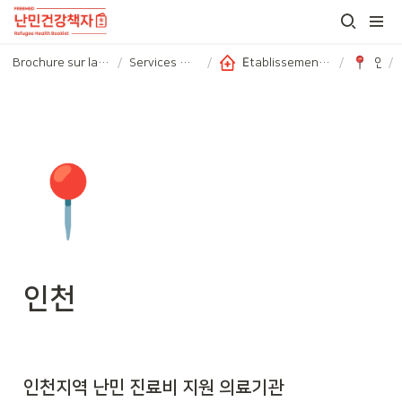
Brochure sur la santé des réfugiés
/
Services médicaux
/
Établissements soutenant les frais médicaux
/
인천
/
📍
인천
인천지역 난민 진료비 지원 의료기관