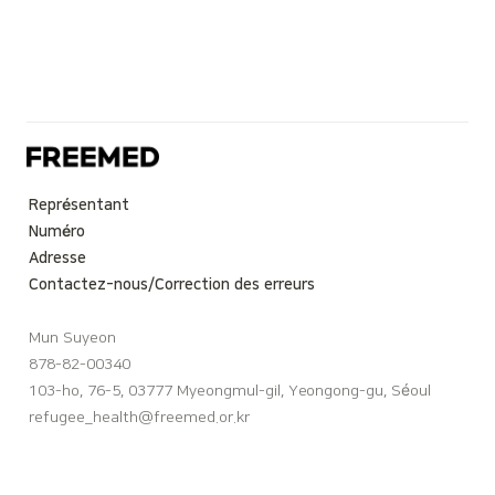
Représentant
Numéro
Adresse
Contactez-nous/Correction des erreurs
Mun Suyeon
878-82-00340
103-ho, 76-5, 03777 Myeongmul-gil, Yeongong-gu, Séoul
refugee_health@freemed.or.kr