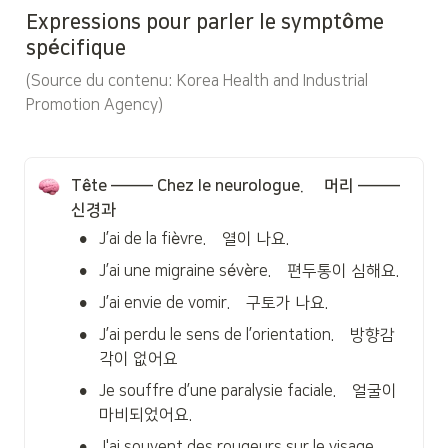
Expressions pour parler le symptôme 
spécifique
(Source du contenu: Korea Health and Industrial 
Promotion Agency)
Tête ——— Chez le neurologue.     머리 ——— 
신경과
•
J’ai de la fièvre.    열이 나요.
•
J’ai une migraine sévère.    편두통이 심해요.
•
J’ai envie de vomir.    구토가 나요.
•
J’ai perdu le sens de l’orientation.    방향감
각이 없어요
•
Je souffre d’une paralysie faciale.    얼굴이 
마비되었어요.
•
J'ai souvent des rougeurs sur le visage     