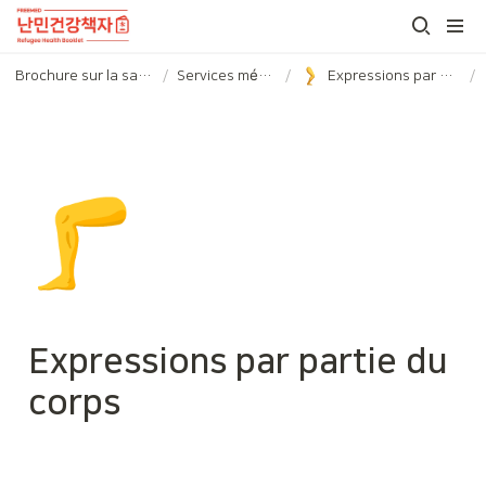
Brochure sur la santé des réfugiés
/
Services médicaux
/
Expressions par partie du corps
/
🦵
Expressions par partie du 
corps