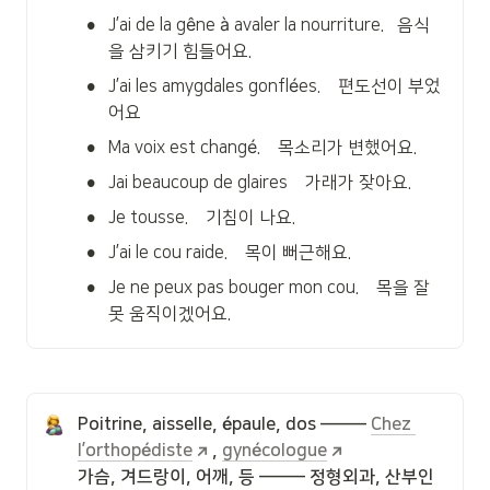
•
J’ai de la gêne à avaler la nourriture.   음식
을 삼키기 힘들어요.
•
J’ai les amygdales gonflées.    편도선이 부었
어요
•
Ma voix est changé.    목소리가 변했어요.
•
Jai beaucoup de glaires    가래가 잦아요.
•
Je tousse.    기침이 나요.
•
J’ai le cou raide.    목이 뻐근해요.
•
Je ne peux pas bouger mon cou.    목을 잘
못 움직이겠어요.
Poitrine, aisselle, épaule, dos ——— 
Chez 
l’orthopédiste
, 
gynécologue
가슴, 겨드랑이, 어깨, 등 ——— 정형외과, 산부인