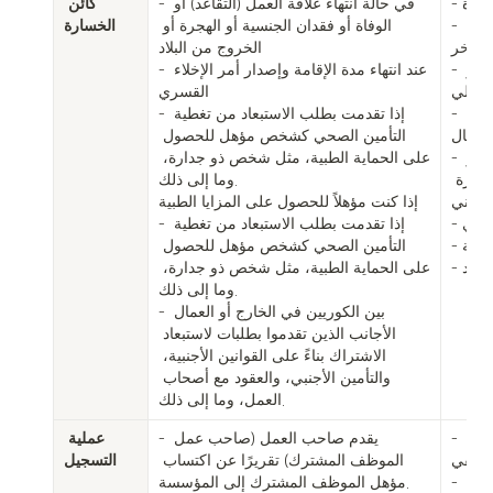
- في حالة الوفاة

- في حالة انتهاء علاقة العمل (التقاعد) أو 
كائن 
- عند الحصول عليها كموظف مشترك أو معال 
الوفاة أو فقدان الجنسية أو الهجرة أو 
الخسارة
ف آخر
الخروج من البلاد

- إذا فقد المشترك الموظف المعني مؤهلاته أو تغير 
- عند انتهاء مدة الإقامة وإصدار أمر الإخلاء 
 محلي
القسري

- عندما يبلغ المشترك العامل أو المُعال عن فقدان 
- إذا تقدمت بطلب الاستبعاد من تغطية 
 كمُعال
التأمين الصحي كشخص مؤهل للحصول 
- إذا أكدت المؤسسة أنها لا تستوفي معايير 
على الحماية الطبية، مثل شخص ذو جدارة، 
الاعتراف بالمؤهلات التابعة بموجب المادة 5، الفقرة 
وما إلى ذلك.

لوطني.
إذا كنت مؤهلاً للحصول على المزايا الطبية

- عند صدور أمر الإخلاء القسري

- إذا تقدمت بطلب الاستبعاد من تغطية 
- عند انتهاء مدة الإقامة

التأمين الصحي كشخص مؤهل للحصول 
واحد
على الحماية الطبية، مثل شخص ذو جدارة، 
وما إلى ذلك.

- بين الكوريين في الخارج أو العمال 
الأجانب الذين تقدموا بطلبات لاستبعاد 
الاشتراك بناءً على القوانين الأجنبية، 
والتأمين الأجنبي، والعقود مع أصحاب 
العمل، وما إلى ذلك.
- تقديم طلب منفصل من قبل المشترك في 
- يقدم صاحب العمل (صاحب عمل 
عملية 
لوظيفي
الموظف المشترك) تقريرًا عن اكتساب 
التسجيل
- نموذج الإبلاغ عن اكتساب \ فقدان صفة المعال 
مؤهل الموظف المشترك إلى المؤسسة.