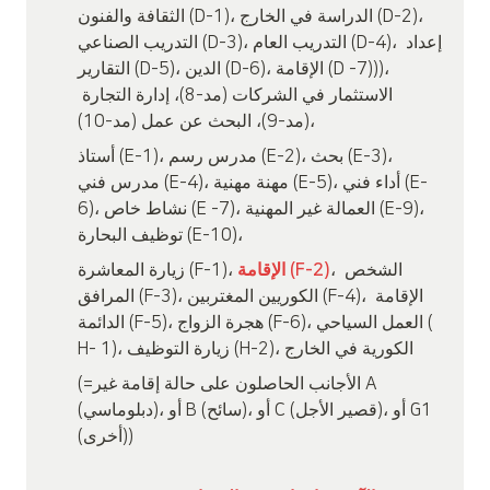
الثقافة والفنون (D-1)، الدراسة في الخارج (D-2)، 
التدريب الصناعي (D-3)، التدريب العام (D-4)، إعداد 
التقارير (D-5)، الدين (D-6)، الإقامة (D -7)))، 
الاستثمار في الشركات (مد-8)، إدارة التجارة 
(مد-9)، البحث عن عمل (مد-10)،
أستاذ (E-1)، مدرس رسم (E-2)، بحث (E-3)، 
مدرس فني (E-4)، مهنة مهنية (E-5)، أداء فني (E-
6)، نشاط خاص (E -7)، العمالة غير المهنية (E-9)، 
توظيف البحارة (E-10)،
، الشخص 
الإقامة (F-2)
زيارة المعاشرة (F-1)، 
المرافق (F-3)، الكوريين المغتربين (F-4)، الإقامة 
الدائمة (F-5)، هجرة الزواج (F-6)، العمل السياحي ( 
H- 1)، زيارة التوظيف (H-2)، الكورية في الخارج
(=الأجانب الحاصلون على حالة إقامة غير A 
(دبلوماسي)، أو B (سائح)، أو C (قصير الأجل)، أو G1 
(أخرى))