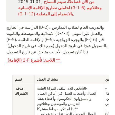
من الآن فصاعدًا، سيتم السماح 
2019.01.01. 
لحاملي تصاريح الإقامة الإنسانية (G-1-6) وعائلاتهم 
(G-1-12) بالانضمام إلى المنطقة.
الدراسة في الخارج (D-2)، والتدريب العام لطلاب المدارس 
الابتدائية والمتوسطة والثانوية (D-4-3)، والعمل غير المهني 
(E-9)، والإقامة الدائمة (F-5)، والهجرة الزواجية (F-). 6) قم 
بالتسجيل فورًا في تاريخ الدخول (ومع ذلك، في تاريخ الدخول) 
إذا كان تسجيل الأجانب متأخرًا عن تاريخ التسجيل)
.(الإقامة) 2-F اللاجئ: تأشيرة **
عاملين
مشترك العمل
قسم
- الشخص الذي سجل كمقيم، أو تم الإبلاغ عن 
الشخص الذي يتلقى المزايا الطبية- 

هدف 
مكان إقامته المحلي، أو تم تسجيله كأجنبي وفقًا 
العمال وأصحاب العمل في أماكن العمل 
الاشتراك
لكل فقرة فرعية من المادة 109، الفقرة 2 من 
والمسؤولون الحكوميون وأعضاء هيئة 
لوطني.
التدريس والموظفين وعائلاتهم

- ويجب أن تكون العلاقة مع المشترك الموظف 
إذا لم تكن موظفا مشتركا**

خاضعة لأي من أحكام المادة (5) فقرة (2).

- العمال اليوميون الذين تقل مدة عملهم 