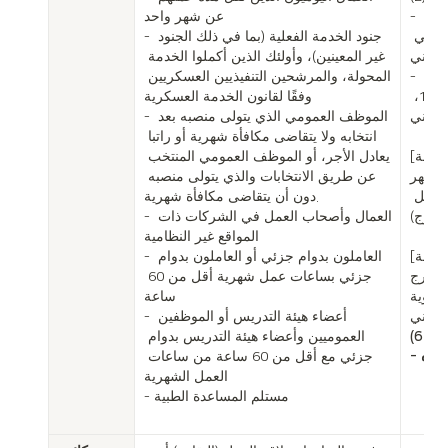
 وفقًا 
عن شهر واحد

للمادة 5، الفقرة 3 من قانون التأمين الصحي 
- جنود الخدمة الفعلية (بما في ذلك الجنود 
الوطني
غير المعينين)، وأولئك الذين أكملوا الخدمة 
- يجب أن تستوفي فترة الإقامة أو سبب الإقامة 
المحولة، والمرشحين التنفيذيين العسكريين 
في الدولة المعايير المنصوص عليها في المادة 109، 
وفقًا لقانون الخدمة العسكرية

ي الوطني.
- الموظف العمومي الذي يتولى منصبه بعد 
انتخابه ولا يتقاضى مكافأة شهرية أو راتبا 
[فترة الإقامة]

يعادل الأجر، أو الموظف العمومي المنتخب 
الإقامة في كوريا لأكثر من 6 أشهر

عن طريق الانتخابات والذي يتولى منصبه 
ومع ذلك، يتم استبعاد الأزواج والأطفال الذين تقل 
دون أن يتقاضى مكافأة شهرية.

- العمال وأصحاب العمل في الشركات ذات 
المواقع غير النظامية

إقامة]
- العاملون بدوام جزئي أو العاملون بدوام 
يب العام لطلاب 
جزئي بساعات عمل شهرية أقل من 60 
 (3-4-D)
ساعة

- أعضاء هيئة التدريس أو الموظفين 
(6-F)الهجرة الزواجية

العموميين وأعضاء هيئة التدريس بدوام 
علاه
جزئي مع أقل من 60 ساعة من ساعات 
العمل الشهرية

- مستلم المساعدة الطبية
